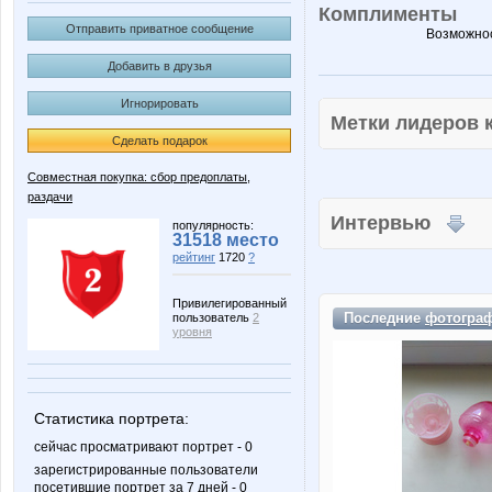
Комплименты
Отправить приватное сообщение
Возможнос
Добавить в друзья
Игнорировать
Метки лидеров
Сделать подарок
Совместная покупка: сбор предоплаты,
раздачи
Интервью
популярность:
31518 место
рейтинг
1720
?
Привилегированный
Последние
фотогра
пользователь
2
уровня
Статистика портрета:
сейчас просматривают портрет - 0
зарегистрированные пользователи
посетившие портрет за 7 дней - 0