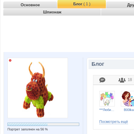
Блог
( 1 )
Основное
Др
Шпионаж
Блог
18
***Любимка***
B00lka
Посмотреть ещё
Портрет заполнен на 56 %