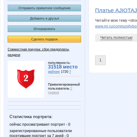
Yliano4ka
anusha2
Отправить приватное сообщение
Платье AJIOTAJ
Добавить в друзья
Читайте мою тему <stro
www.nn.ru/community/pok
Игнорировать
Любовь**
ЛенаС
Читать полностью
Сделать подарок
Совместная покупка: сбор предоплаты,
раздачи
1
популярность:
31518 место
рейтинг
1720
?
Привилегированный
пользователь
2
уровня
Статистика портрета:
сейчас просматривают портрет - 0
зарегистрированные пользователи
посетившие портрет за 7 дней - 0